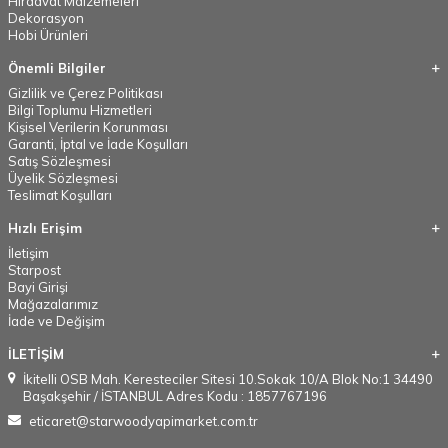
Hırdavat Malzemeleri
Dekorasyon
Hobi Ürünleri
Önemli Bilgiler
Gizlilik ve Çerez Politikası
Bilgi Toplumu Hizmetleri
Kişisel Verilerin Korunması
Garanti, İptal ve İade Koşulları
Satış Sözleşmesi
Üyelik Sözleşmesi
Teslimat Koşulları
Hızlı Erişim
İletişim
Starpost
Bayi Girişi
Mağazalarımız
İade ve Değişim
İLETİŞİM
İkitelli OSB Mah. Keresteciler Sitesi 10.Sokak 10/A Blok No:1 34490
Başakşehir / İSTANBUL Adres Kodu : 1857767196
eticaret@starwoodyapimarket.com.tr