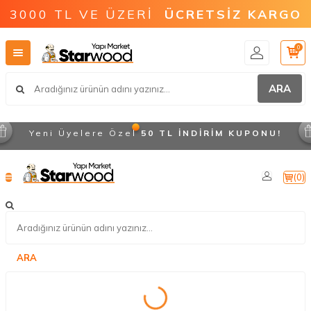
3000 TL VE ÜZERİ
ÜCRETSİZ KARGO
0
ARA
Yeni Üyelere Özel
50 TL İNDİRİM KUPONU!
(
0
)
ARA