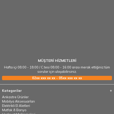
MÜŞTERİ HİZMETLERİ
Hafta içi 08:00 - 18:00 / C.tesi 08:00 - 16:00 arası merak ettiğiniz tüm
sorular için ulaşabilirsiniz.
02xx xxx xx xx - 05xx xxx xx xx
Kategoriler
Ankastre Ürünler
Mobilya Aksesuarları
Elektrikli El Aletleri
Mutfak & Banyo