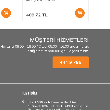
409,72
TL
990,
MÜŞTERİ HİZMETLERİ
Hafta içi 08:00 - 18:00 / C.tesi 08:00 - 16:00 arası merak
ettiğiniz tüm sorular için ulaşabilirsiniz.
444 9 796
İLETİŞİM
İkitelli OSB Mah. Keresteciler Sitesi
10.Sokak 10/A Blok No:1 34490 Başakşehir
/ İSTANBUL Adres Kodu : 1857767196