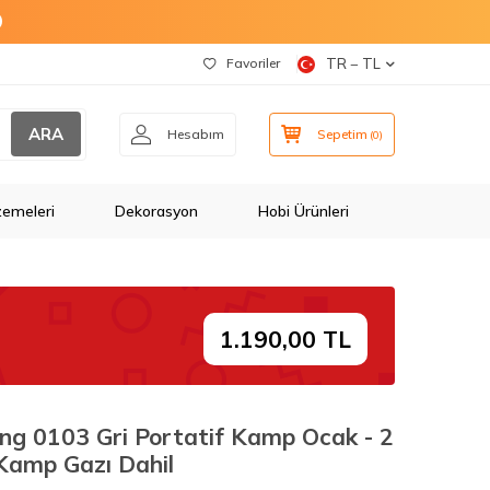
O
Favoriler
TR − TL
ARA
Hesabım
Sepetim
(
0
)
zemeleri
Dekorasyon
Hobi Ürünleri
1.190,00 TL
ng 0103 Gri Portatif Kamp Ocak - 2
Kamp Gazı Dahil