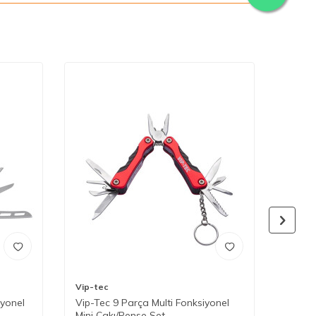
Vip-tec
Vip-te
iyonel
Vip-Tec 9 Parça Multi Fonksiyonel
Vip-Te
Mini Çakı/Pense Set
Çakı/Pe