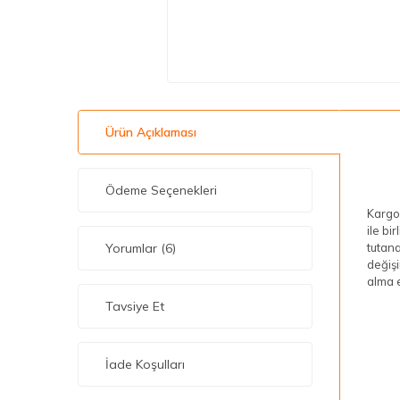
Ürün Açıklaması
Ödeme Seçenekleri
Kargon
ile bi
Yorumlar (6)
tutana
değişi
alma e
Tavsiye Et
İade Koşulları