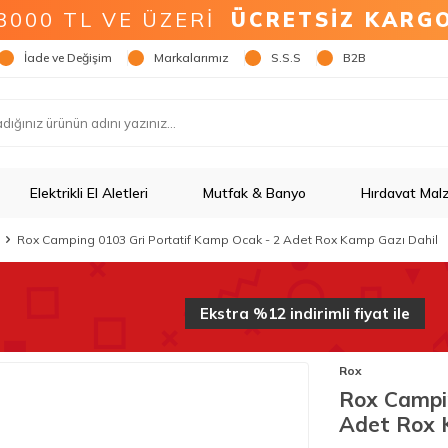
3000 TL VE ÜZERİ
ÜCRETSİZ KARG
İade ve Değişim
Markalarımız
S.S.S
B2B
Elektrikli El Aletleri
Mutfak & Banyo
Hırdavat Mal
Rox Camping 0103 Gri Portatif Kamp Ocak - 2 Adet Rox Kamp Gazı Dahil
Ekstra %12
indirim
li fiyat ile
Rox
Rox Campi
Adet Rox 