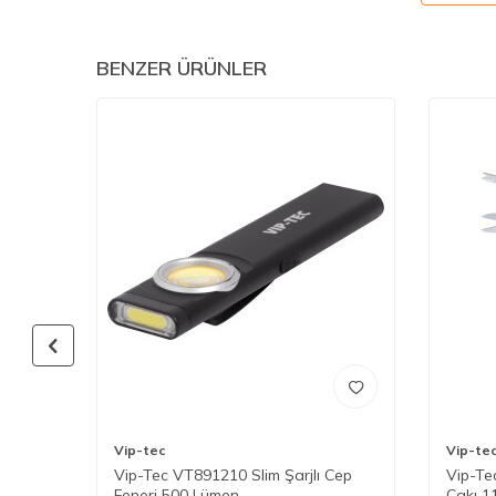
BENZER ÜRÜNLER
Vip-tec
Vip-te
men
Vip-Tec VT891210 Slim Şarjlı Cep
Vip-Te
Feneri 500 Lümen
Çakı 1