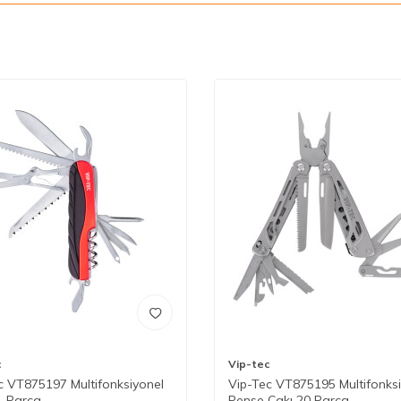
c
Vip-tec
c VT875197 Multifonksiyonel
Vip-Tec VT875195 Multifonks
1 Parça
Pense Çakı 20 Parça