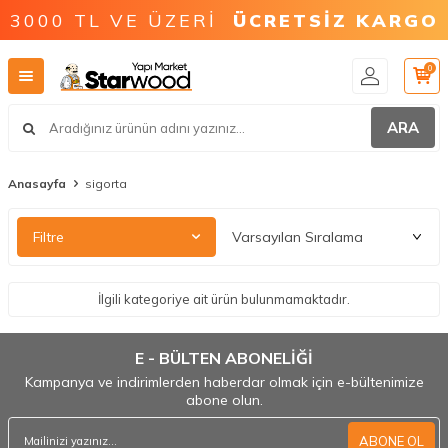
3000 TL VE ÜZERİ
ÜCRETSİZ KARGO
0
ARA
Anasayfa
sigorta
Filtre
İlgili kategoriye ait ürün bulunmamaktadır.
E - BÜLTEN ABONELİĞİ
Kampanya ve indirimlerden haberdar olmak için e-bültenimize
abone olun.
ABONE OL