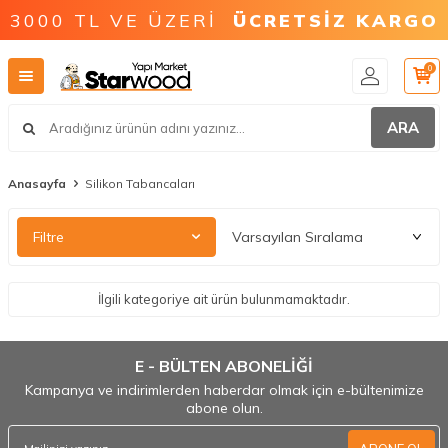
3000 TL VE ÜZERİ
ÜCRETSİZ KARGO
0
ARA
Anasayfa
Silikon Tabancaları
Filtre
İlgili kategoriye ait ürün bulunmamaktadır.
E - BÜLTEN ABONELİĞİ
Kampanya ve indirimlerden haberdar olmak için e-bültenimize
abone olun.