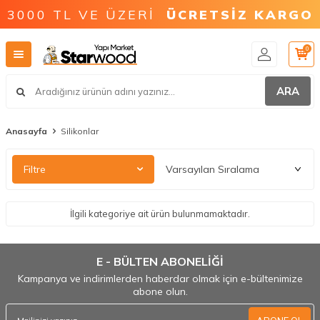
3000 TL VE ÜZERİ
ÜCRETSİZ KARGO
0
ARA
Anasayfa
Silikonlar
Filtre
İlgili kategoriye ait ürün bulunmamaktadır.
E - BÜLTEN ABONELİĞİ
Kampanya ve indirimlerden haberdar olmak için e-bültenimize
abone olun.