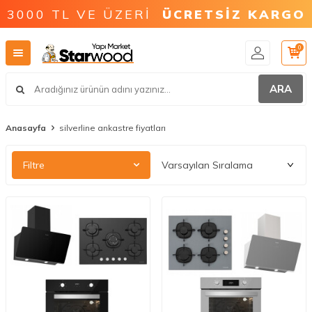
3000 TL VE ÜZERİ
ÜCRETSİZ KARGO
0
ARA
Anasayfa
silverline ankastre fiyatları
Filtre