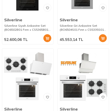
Silverline
Silverline
Silverline Siyah Ankastre Set
Silverline Gri Ankastre Set
(BO6502B01 Fırın + CS5365B01
(BO6504S01 Fırın + CS5335S01
Ocak + Soho Siyah 80cm
Ocak + Soho Gri 60 cm
Davlumbaz)
Davlumbaz)
52.600,06
TL
45.553,14
TL
Silverline
Silverline