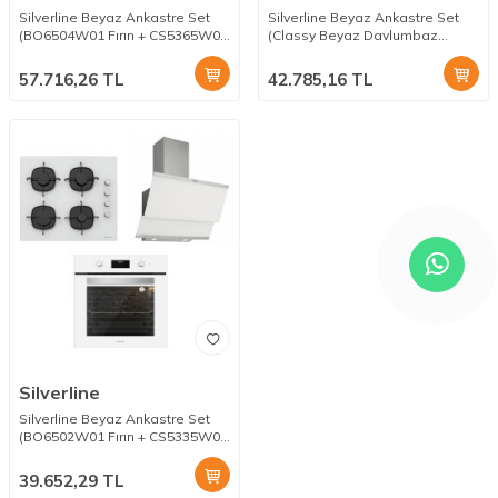
Silverline Beyaz Ankastre Set
Silverline Beyaz Ankastre Set
(BO6504W01 Fırın + CS5365W01
(Classy Beyaz Davlumbaz
Ocak + Soho Beyaz 80cm
+CS5335W01 Ocak +
Davlumbaz)
B06504W01 Fırın)
57.716,26
TL
42.785,16
TL
Silverline
Silverline Beyaz Ankastre Set
(BO6502W01 Fırın + CS5335W01
Ocak + Classy 3420 Beyaz
Davlumbaz)
39.652,29
TL