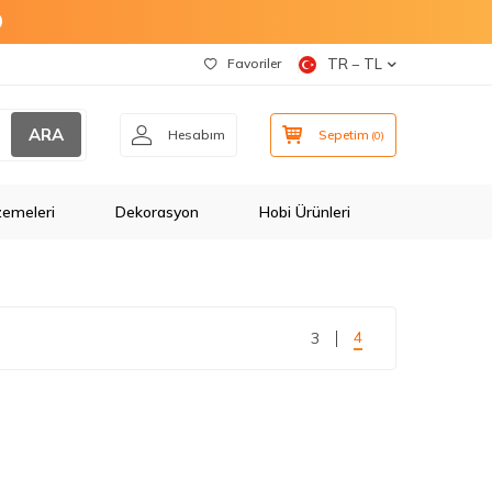
O
Favoriler
TR − TL
ARA
Hesabım
Sepetim
(
0
)
zemeleri
Dekorasyon
Hobi Ürünleri
4
3