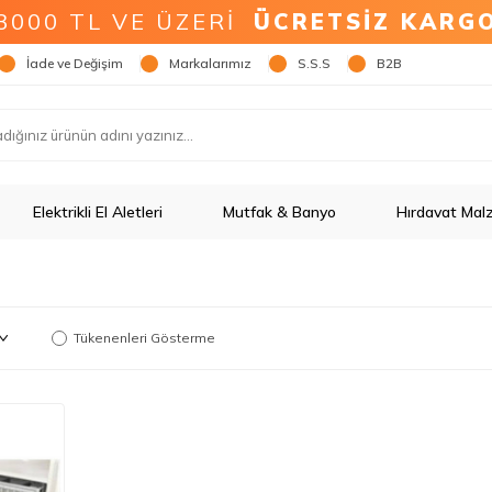
3000 TL VE ÜZERİ
ÜCRETSİZ KARG
İade ve Değişim
Markalarımız
S.S.S
B2B
Elektrikli El Aletleri
Mutfak & Banyo
Hırdavat Mal
Tükenenleri Gösterme