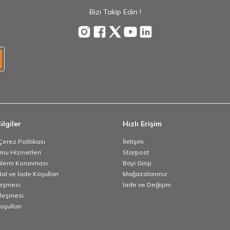
Bizi Takip Edin !
ilgiler
Hızlı Erişim
 Çerez Politikası
İletişim
umu Hizmetleri
Starpost
rilerin Korunması
Bayi Girişi
tal ve İade Koşulları
Mağazalarımız
leşmesi
İade ve Değişim
zleşmesi
oşulları