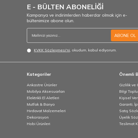
E - BÜLTEN ABONELİĞİ
Kampanya ve indirimlerden haberdar olmak için e-
bültenimize abone olun.
ABONE OL
KVKK Sözleşmesi'ni
, okudum, kabul ediyorum.
Kategoriler
Önemli B
Ankastre Ürünler
Gizlilik ve
Mobilya Aksesuarları
Bilgi Topl
Elektrikli El Aletleri
Kişisel Ve
Mutfak & Banyo
Garanti, İp
Hırdavat Malzemeleri
Satış Söz
Dekorasyon
Üyelik Sö
Hobi Ürünleri
Teslimat K