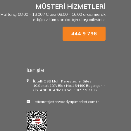
MÜŞTERİ HİZMETLERİ
Hafta içi 08:00 - 18:00 / C.tesi 08:00 - 16:00 arası merak
ettiğiniz tüm sorular için ulaşabilirsiniz.
444 9 796
İLETİŞİM
İkitelli OSB Mah. Keresteciler Sitesi
10.Sokak 10/A Blok No:1 34490 Başakşehir
/ İSTANBUL Adres Kodu : 1857767196
eticaret@starwoodyapimarket.com.tr