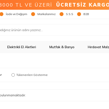
3000 TL VE ÜZERİ
ÜCRETSİZ KARG
İade ve Değişim
Markalarımız
S.S.S
B2B
Elektrikli El Aletleri
Mutfak & Banyo
Hırdavat Mal
Tükenenleri Gösterme
ün bulunmamaktadır.