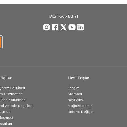
Bizi Takip Edin !
ilgiler
Hızlı Erişim
 Çerez Politikası
İletişim
umu Hizmetleri
Starpost
rilerin Korunması
Bayi Girişi
tal ve İade Koşulları
Mağazalarımız
leşmesi
İade ve Değişim
zleşmesi
oşulları