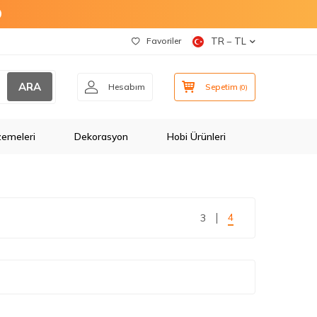
O
Favoriler
TR − TL
ARA
Hesabım
Sepetim
(
0
)
zemeleri
Dekorasyon
Hobi Ürünleri
4
3