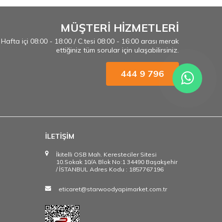
MÜŞTERİ HİZMETLERİ
Hafta içi 08:00 - 18:00 / C.tesi 08:00 - 16:00 arası merak
ettiğiniz tüm sorular için ulaşabilirsiniz.
444 9 796
İLETİŞİM
İkitelli OSB Mah. Keresteciler Sitesi
10.Sokak 10/A Blok No:1 34490 Başakşehir
/ İSTANBUL Adres Kodu : 1857767196
eticaret@starwoodyapimarket.com.tr