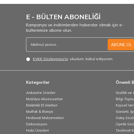
E - BÜLTEN ABONELİĞİ
Kampanya ve indirimlerden haberdar olmak için e-
bültenimize abone olun.
ABONE OL
KVKK Sözleşmesi'ni
, okudum, kabul ediyorum.
Kategoriler
Önemli B
Ankastre Ürünler
Gizlilik ve
Mobilya Aksesuarları
Bilgi Topl
Elektrikli El Aletleri
Kişisel Ve
Mutfak & Banyo
Garanti, İp
Hırdavat Malzemeleri
Satış Söz
Dekorasyon
Üyelik Sö
Hobi Ürünleri
Teslimat K