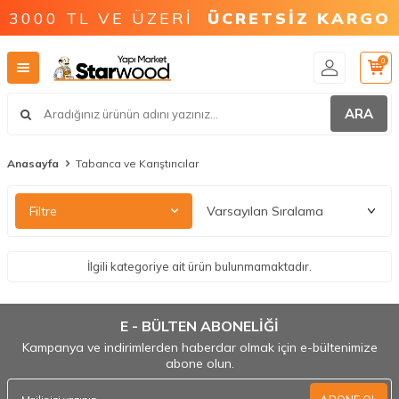
3000 TL VE ÜZERİ
ÜCRETSİZ KARGO
0
ARA
Anasayfa
Tabanca ve Karıştırıcılar
Filtre
İlgili kategoriye ait ürün bulunmamaktadır.
E - BÜLTEN ABONELİĞİ
Kampanya ve indirimlerden haberdar olmak için e-bültenimize
abone olun.