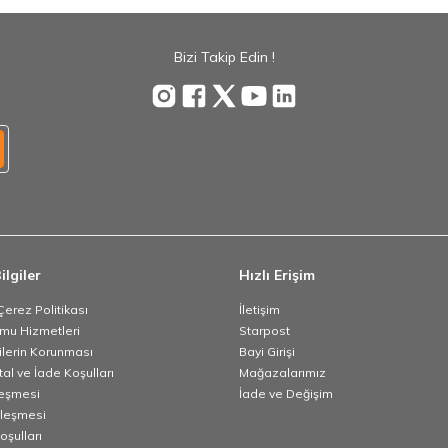
Bizi Takip Edin !
ilgiler
Hızlı Erişim
 Çerez Politikası
İletişim
umu Hizmetleri
Starpost
rilerin Korunması
Bayi Girişi
tal ve İade Koşulları
Mağazalarımız
leşmesi
İade ve Değişim
zleşmesi
oşulları