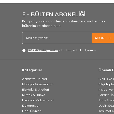
E - BÜLTEN ABONELİĞİ
Kampanya ve indirimlerden haberdar olmak için e-
bültenimize abone olun.
ABONE OL
KVKK Sözleşmesi'ni
, okudum, kabul ediyorum.
Kategoriler
Önemli B
Ankastre Ürünler
Gizlilik ve
Mobilya Aksesuarları
Bilgi Topl
Elektrikli El Aletleri
Kişisel Ve
Mutfak & Banyo
Garanti, İp
Hırdavat Malzemeleri
Satış Söz
Dekorasyon
Üyelik Sö
Hobi Ürünleri
Teslimat K