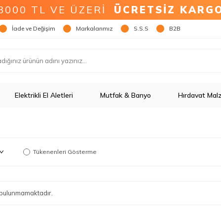
3000 TL VE ÜZERİ
ÜCRETSİZ KARG
İade ve Değişim
Markalarımız
S.S.S
B2B
Elektrikli El Aletleri
Mutfak & Banyo
Hırdavat Mal
Tükenenleri Gösterme
ün bulunmamaktadır.