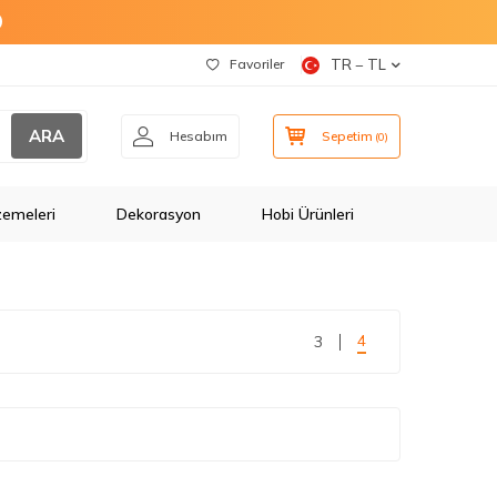
O
Favoriler
TR − TL
ARA
Hesabım
Sepetim
(
0
)
zemeleri
Dekorasyon
Hobi Ürünleri
4
3