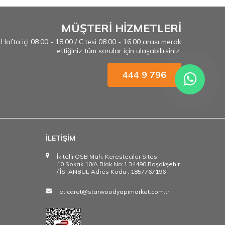
MÜŞTERİ HİZMETLERİ
Hafta içi 08:00 - 18:00 / C.tesi 08:00 - 16:00 arası merak
ettiğiniz tüm sorular için ulaşabilirsiniz.
444 9 796
İLETİŞİM
İkitelli OSB Mah. Keresteciler Sitesi
10.Sokak 10/A Blok No:1 34490 Başakşehir
/ İSTANBUL Adres Kodu : 1857767196
eticaret@starwoodyapimarket.com.tr