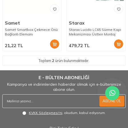
Samet
Starax
Samet Smartbox Çekmece Önü
Starax Lucido LC65 Sürme Kapı
Bağlantı Elemanı
Mekanizması Üstten Montaj
21,22
TL
479,72
TL
Toplam
2
ürün bulunmaktadır.
E - BÜLTEN ABONELİĞİ
Kampanya ve indirimlerden haberdar olmak için e-bültenimize
abone olun.
ABONE OL
KVKK Sözleşmesi'ni
, okudum, kabul ediyorum.