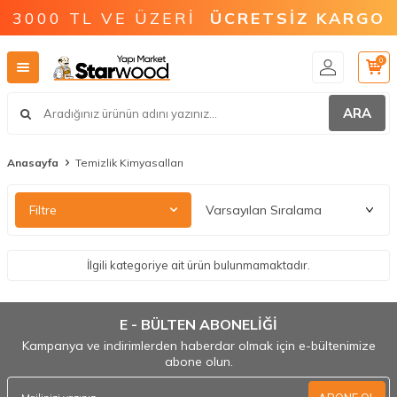
3000 TL VE ÜZERİ
ÜCRETSİZ KARGO
0
ARA
Anasayfa
Temizlik Kimyasalları
Filtre
İlgili kategoriye ait ürün bulunmamaktadır.
E - BÜLTEN ABONELİĞİ
Kampanya ve indirimlerden haberdar olmak için e-bültenimize
abone olun.