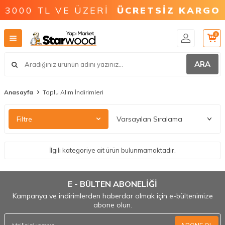
3000 TL VE ÜZERİ
ÜCRETSİZ KARGO
0
ARA
Anasayfa
Toplu Alım İndirimleri
Filtre
İlgili kategoriye ait ürün bulunmamaktadır.
E - BÜLTEN ABONELİĞİ
Kampanya ve indirimlerden haberdar olmak için e-bültenimize
abone olun.