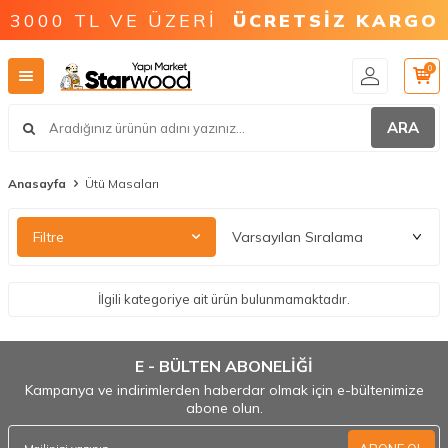
3000 TL VE ÜZERİ
ÜCRETSİZ KARGO
0
ARA
Anasayfa
Ütü Masaları
Filtre
İlgili kategoriye ait ürün bulunmamaktadır.
E - BÜLTEN ABONELİĞİ
Kampanya ve indirimlerden haberdar olmak için e-bültenimize
abone olun.