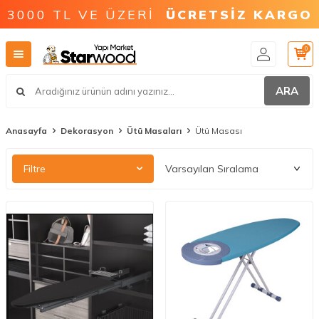
3000 TL VE ÜZERİ
ÜCRETSİZ KARGO
0
ARA
Anasayfa
Dekorasyon
Ütü Masaları
Ütü Masası
Filtre