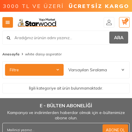
3000 TL VE ÜZERİ
ÜCRETSİZ KARGO
0
ARA
Anasayfa
white daisy aspiratör
Filtre
İlgili kategoriye ait ürün bulunmamaktadır.
E - BÜLTEN ABONELİĞİ
Kampanya ve indirimlerden haberdar olmak için e-bültenimize
abone olun.
ABONE OL