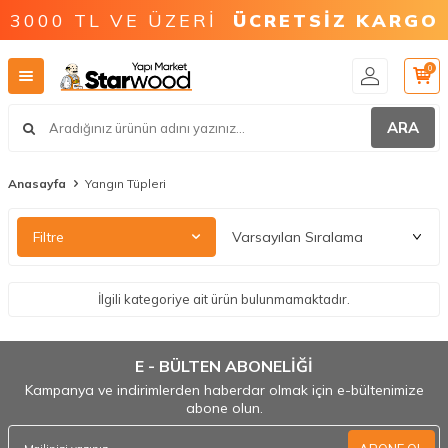
3000 TL VE ÜZERİ
ÜCRETSİZ KARGO
0
ARA
Anasayfa
Yangın Tüpleri
Filtre
İlgili kategoriye ait ürün bulunmamaktadır.
E - BÜLTEN ABONELİĞİ
Kampanya ve indirimlerden haberdar olmak için e-bültenimize
abone olun.