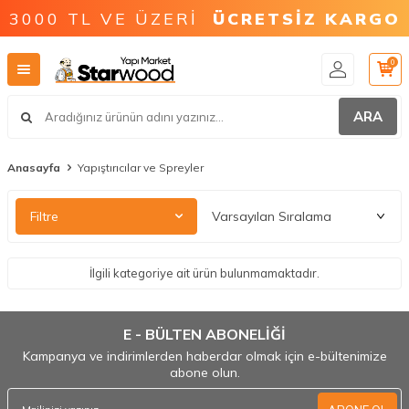
3000 TL VE ÜZERİ
ÜCRETSİZ KARGO
0
ARA
Anasayfa
Yapıştırıcılar ve Spreyler
Filtre
İlgili kategoriye ait ürün bulunmamaktadır.
E - BÜLTEN ABONELİĞİ
Kampanya ve indirimlerden haberdar olmak için e-bültenimize
abone olun.