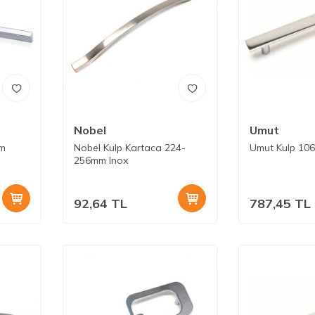
Nobel
Umut
mm
Nobel Kulp Kartaca 224-
Umut Kulp 10
256mm Inox
92,64
TL
787,45
TL