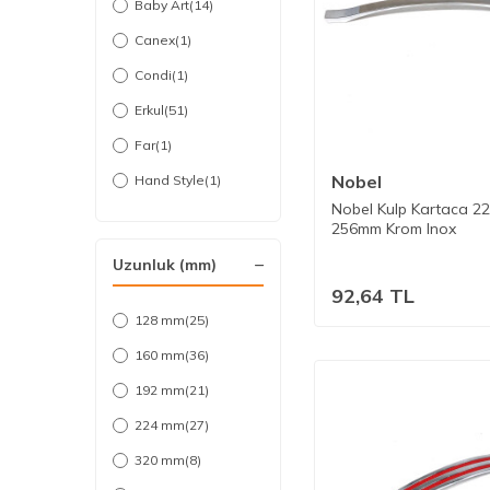
Baby Art
(14)
Canex
(1)
Condi
(1)
Erkul
(51)
Far
(1)
Nobel
Hand Style
(1)
Nobel Kulp Kartaca 2
Kms
(2)
256mm Krom Inox
Mepa
(3)
Uzunluk (mm)
Nobel
(49)
92,64
TL
Sablonint
128 mm
(25)
(1)
Tiviti
160 mm
(27)
(36)
Tomurcuk
192 mm
(21)
(1)
Umut
224 mm
(10)
(27)
320 mm
(8)