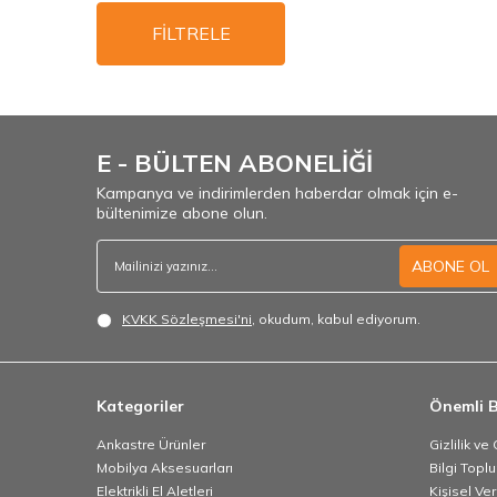
FİLTRELE
E - BÜLTEN ABONELİĞİ
Kampanya ve indirimlerden haberdar olmak için e-
bültenimize abone olun.
ABONE OL
KVKK Sözleşmesi'ni
, okudum, kabul ediyorum.
Kategoriler
Önemli B
Ankastre Ürünler
Gizlilik ve
Mobilya Aksesuarları
Bilgi Topl
Elektrikli El Aletleri
Kişisel Ve