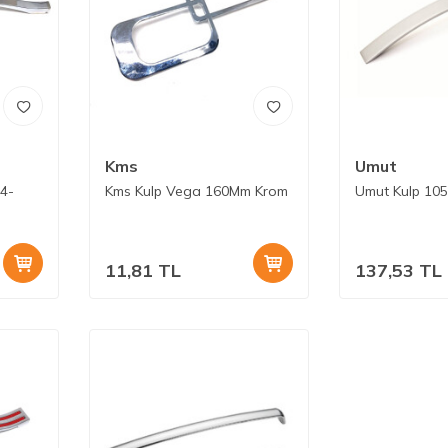
Kms
Umut
24-
Kms Kulp Vega 160Mm Krom
Umut Kulp 10
11,81
TL
137,53
TL