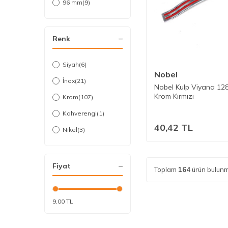
96 mm
(9)
Renk
Siyah
(6)
Nobel
İnox
(21)
Nobel Kulp Viyana 1
Krom Kırmızı
Krom
(107)
Kahverengi
(1)
40,42
TL
Nikel
(3)
Fiyat
Toplam
164
ürün bulunm
9,00 TL