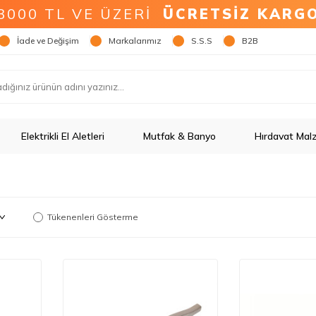
3000 TL VE ÜZERİ
ÜCRETSİZ KARG
İade ve Değişim
Markalarımız
S.S.S
B2B
Elektrikli El Aletleri
Mutfak & Banyo
Hırdavat Mal
Tükenenleri Gösterme