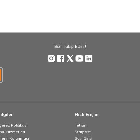
Bizi Takip Edin !
ilgiler
Hızlı Erişim
 Çerez Politikası
İletişim
umu Hizmetleri
Starpost
rilerin Korunması
Bayi Girişi