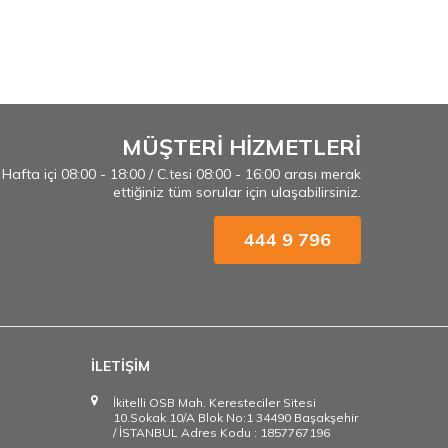
MÜŞTERİ HİZMETLERİ
Hafta içi 08:00 - 18:00 / C.tesi 08:00 - 16:00 arası merak
ettiğiniz tüm sorular için ulaşabilirsiniz.
444 9 796
İLETİŞİM
İkitelli OSB Mah. Keresteciler Sitesi
10.Sokak 10/A Blok No:1 34490 Başakşehir
/ İSTANBUL Adres Kodu : 1857767196