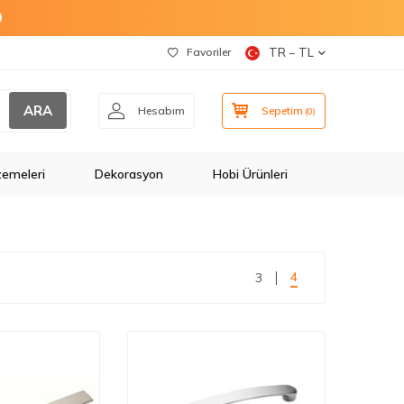
O
Favoriler
TR − TL
ARA
Hesabım
Sepetim
(
0
)
zemeleri
Dekorasyon
Hobi Ürünleri
4
3