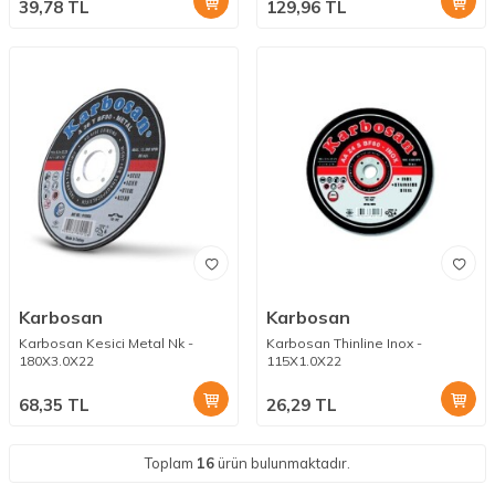
39,78
TL
129,96
TL
Karbosan
Karbosan
Karbosan Kesici Metal Nk -
Karbosan Thinline Inox -
180X3.0X22
115X1.0X22
68,35
TL
26,29
TL
Toplam
16
ürün bulunmaktadır.