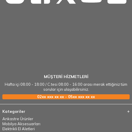
MÜŞTERİ HİZMETLERİ
Hafta içi 08:00 - 18:00 / C.tesi 08:00 - 16:00 arası merak ettiğiniz tüm
sorular için ulaşabilirsiniz.
02xx xxx xx xx - 05xx xxx xx xx
Kategoriler
Ankastre Ürünler
Mobilya Aksesuarları
Elektrikli El Aletleri