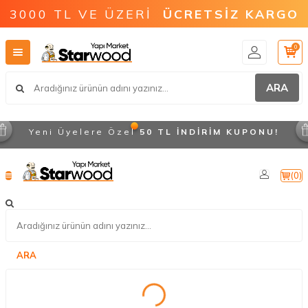
3000 TL VE ÜZERİ
ÜCRETSİZ KARGO
0
ARA
Yeni Üyelere Özel
50 TL İNDİRİM KUPONU!
(
0
)
ARA