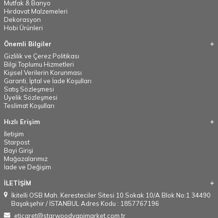
Mutfak & Banyo
Hırdavat Malzemeleri
Dekorasyon
Hobi Ürünleri
Önemli Bilgiler
Gizlilik ve Çerez Politikası
Bilgi Toplumu Hizmetleri
Kişisel Verilerin Korunması
Garanti, İptal ve İade Koşulları
Satış Sözleşmesi
Üyelik Sözleşmesi
Teslimat Koşulları
Hızlı Erişim
İletişim
Starpost
Bayi Girişi
Mağazalarımız
İade ve Değişim
İLETİŞİM
İkitelli OSB Mah. Keresteciler Sitesi 10.Sokak 10/A Blok No:1 34490
Başakşehir / İSTANBUL Adres Kodu : 1857767196
eticaret@starwoodyapimarket.com.tr