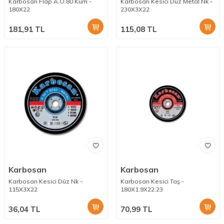
Karbosan Flap A.O.80 Kum -
Karbosan Kesici Düz Metal Nk -
180X22
230X3X22
181,91
TL
115,08
TL
Karbosan
Karbosan
Karbosan Kesici Düz Nk -
Karbosan Kesici Taş -
115X3X22
180X1.9X22.23
36,04
TL
70,99
TL